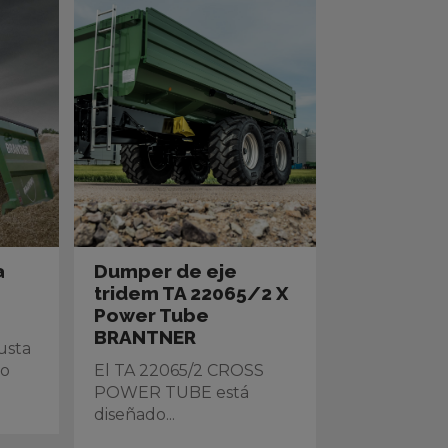
a
Dumper de eje
tridem TA 22065/2 X
Power Tube
BRANTNER
usta
lo
El TA 22065/2 CROSS
POWER TUBE está
diseñado...