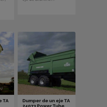
e TA
Dumper de un eje TA
24073 Power Tube