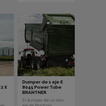
Dumper de 1 eje E
2 X
8045 Power Tube
BRANTNER
El dumper de un solo
er,
eje de Brantner...