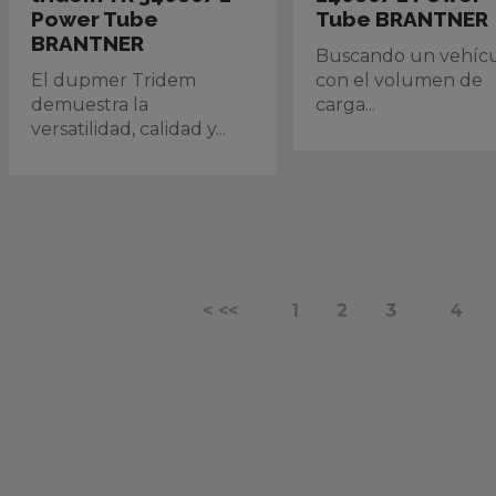
Power Tube
Tube BRANTNER
BRANTNER
Buscando un vehíc
El dupmer Tridem
con el volumen de
demuestra la
carga...
versatilidad, calidad y...
< <<
1
2
3
4