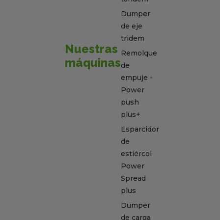
Dumper
de eje
tridem
Nuestras
Remolque
máquinas
de
empuje -
Power
push
plus+
Esparcidor
de
estiércol
Power
Spread
plus
Dumper
de carga