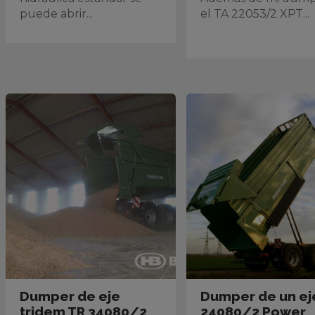
puede abrir...
el TA 22053/2 XPT...
Dumper de eje
Dumper de un ej
tridem TR 34080/2
24080/2 Power