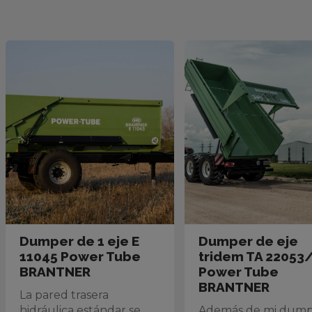
Dumper de 1 eje E
Dumper de eje
11045 Power Tube
tridem TA 22053/
BRANTNER
Power Tube
BRANTNER
La pared trasera
hidráulica estándar se
Además de mi dump