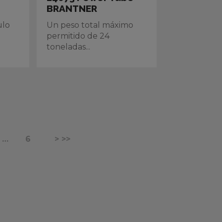
BRANTNER
ulo
Un peso total máximo
permitido de 24
toneladas...
…
6
> >>