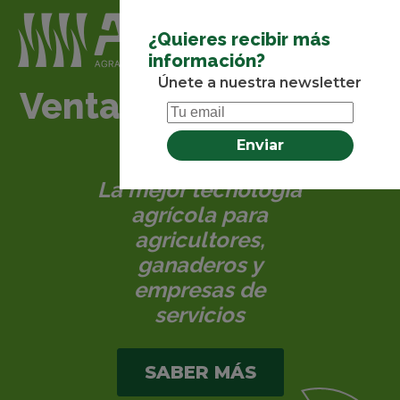
¿Quieres recibir más
información?
Únete a nuestra newsletter
Venta de maquinaria
agrícola
La mejor tecnología
agrícola para
agricultores,
ganaderos y
empresas de
servicios
SABER MÁS