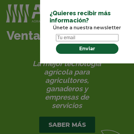
¿Quieres recibir más
información?
Únete a nuestra newsletter
Venta de maquinaria
agrícola
La mejor tecnología
agrícola para
agricultores,
ganaderos y
empresas de
servicios
SABER MÁS