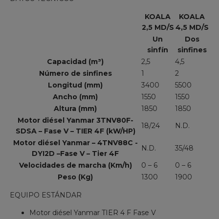
KOALA
KOALA
2,5 MD/S
4,5 MD/S
Un
Dos
sinfín
sinfines
Capacidad (m³)
2,5
4,5
Número de sinfines
1
2
Longitud (mm)
3400
5500
Ancho (mm)
1550
1550
Altura (mm)
1850
1850
Motor diésel Yanmar 3TNV80F-
18/24
N.D.
SDSA – Fase V – TIER 4F (kW/HP)
Motor diésel Yanmar – 4TNV88C -
N.D.
35/48
DYI2D –Fase V – Tier 4F
Velocidades de marcha (Km/h)
0 – 6
0 – 6
Peso (Kg)
1300
1900
EQUIPO ESTÁNDAR
Motor diésel Yanmar TIER 4 F Fase V