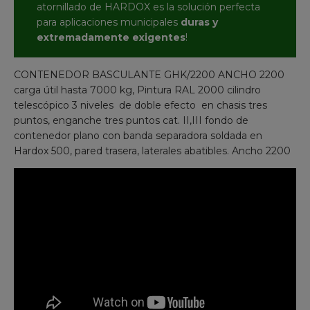
atornillado de HARDOX es la solución perfecta
para aplicaciones municipales
duras y
extremadamente exigentes
!
CONTENEDOR BASCULANTE GHK/2200 ANCHO 2200
carga útil hasta 7000 kg, Pintura RAL 2000 cilindro
telescópico 3 niveles de doble efecto en chasis tres
puntos, enganche tres puntos cat. II,III fondo de
contenedor plano con banda separadora soldada en
Hardox 500, pared trasera, laterales abatibles. Ancho 2200