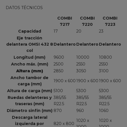
DATOS TÉCNICOS
COMBI
COMBI
COMBI
7217
7220
7223
Capacidad
17
20
23
Eje tracción
delantera OMSI 432 8
Delantero
Delantero
Delantero
col
Longitud (mm)
9600
10000
10800
Ancho máx. (mm)
2500
2550
2550
Altura (mm)
2850
3050
3100
Ancho tambor de
1900 x 600
1900 x 600
1900 x 600
carga (mm)
Altura de carga (mm)
5100
5300
5300
Ruedas delanteras y
385/55
385/55
385/55
traseras (mm)
R22.5
R22.5
R22.5
Diámetro sinfín (mm)
870
960
1060
Descarga lateral
1020 x
1020 x
izquierda por
820 x 800
1000
1000