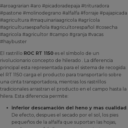
#aroagrarian #aro #picadoradepaja #trituradora
#pastone #molinodegrano #alfalfa #forraje #pajapicada
#agricultura #maquinariaagricola #agrícola
#agriculturaespañola #agricultorespañol #cosecha
#agricola #agricultor #campo #granja #vacas
#haybuster
El rastrillo
ROC RT 1150
es el símbolo de un
rivolucionario concepto de hilerado . La diferencia
principal esta representada para el sistema de recogida:
el RT 1150 carga el producto para transportarlo sobre
una cinta transportadora, mientras los rastrillos
tradicionales arrastran el producto en el campo hasta la
hilera. Esta diferencia permite:
inferior descamación del heno y mas cualidad
.
De efecto, despues el secado por el sol, los pies
pequeños de la alfalfa que suportan las hojas,