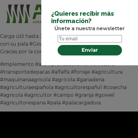
¿Quieres recibir más
información?
Únete a nuestra newsletter
Carga útil hasta 3.500 kg. Imágenes de nuestro cliente
con su pala #Goweil, empleada para limpiar la gallinaza.
Gracias por la confianza 💪🏽
#implemento #aro #prensadora #envolvedora
#transportedepacas #alfalfa #forraje #agricultura
#maquinariaagricola #agrícola #ganaderia
#agriculturaespañola #agricultorespañol #cosecha
#agricola #agricultor #campo #granja #goweil
#agricultorespana #pala #palacargadora