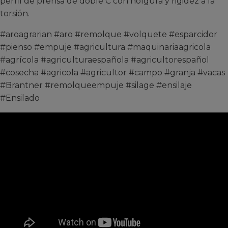
perfil de prensa de doble C con holgura y rigidez a la
torsión.
#aroagrarian #aro #remolque #volquete #esparcidor
#pienso #empuje #agricultura #maquinariaagricola
#agrícola #agriculturaespañola #agricultorespañol
#cosecha #agricola #agricultor #campo #granja #vacas
#Brantner #remolqueempuje #silage #ensilaje
#Ensilado