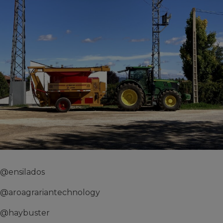
@ensilados
@aroagrariantechnology
@haybuster